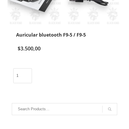
Auricular bluetooth F9-5 / F9-5
$
3.500,00
Auricular
bluetooth
F9-
5
/
F9-
5
cantidad