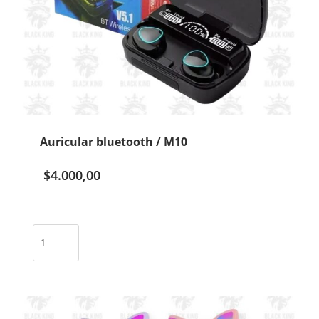
Auricular bluetooth / M10
$
4.000,00
Auricular
bluetooth
/
M10
cantidad