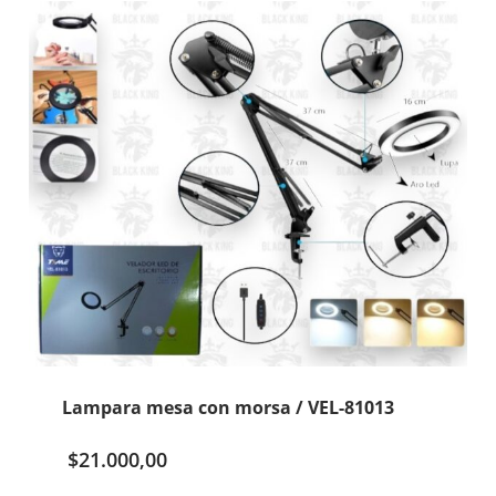
824
cantidad
Lampara mesa con morsa / VEL-81013
$
21.000,00