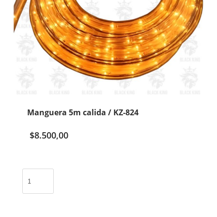
Manguera 5m calida / KZ-824
$
8.500,00
Manguera
5m
calida
/
KZ-