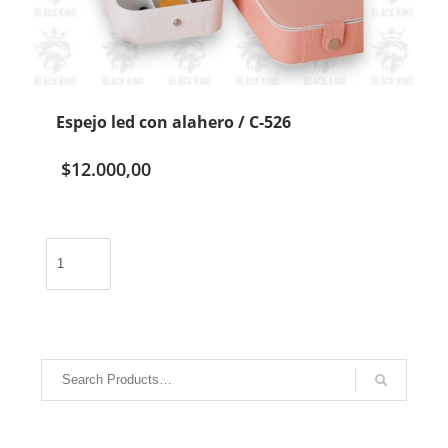
Espejo led con alahero / C-526
$
12.000,00
Espejo
led
con
alahero
/
C-
526
cantidad