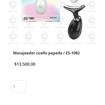
Masajeador cuello papada / ES-1082
$
13.500,00
Masajeador
cuello
papada
/
ES-