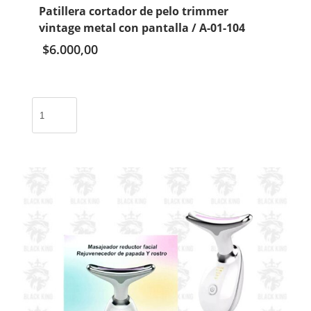
Patillera cortador de pelo trimmer
vintage metal con pantalla / A-01-104
$
6.000,00
Patillera
cortador
de
pelo
trimmer
vintage
metal
con
pantalla
/
A-
01-
104
cantidad