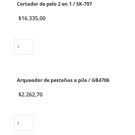
Cortador de pelo 2 en 1 / SK-797
$
16.335,00
Cortador
de
pelo
2
en
1
Arqueador de pestañas a pila / GB4706
/
SK-
$
2.262,70
797
cantidad
Arqueador
de
pestañas