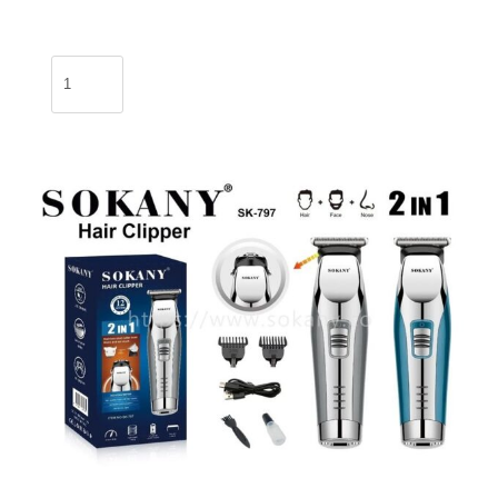
Espejo
Led
/
BL-
89
cantidad